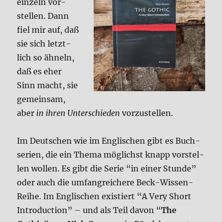
ein­zeln vor­
stel­len. Dann
fiel mir auf, daß
sie sich letzt­
lich so ähneln,
daß es eher
Sinn macht, sie
gemein­sam,
aber
in ihren Unter­schie­den
vor­zu­stel­len.
Im Deut­schen wie im Eng­li­schen gibt es Buch­
seri­en, die ein The­ma mög­lichst knapp vor­stel­
len wol­len. Es gibt die Serie “in einer Stun­de”
oder auch die umfang­rei­che­re Beck-Wis­sen-
Rei­he. Im Eng­li­schen exi­stiert “A Very Short
Intro­duc­tion” – und als Teil davon “
The