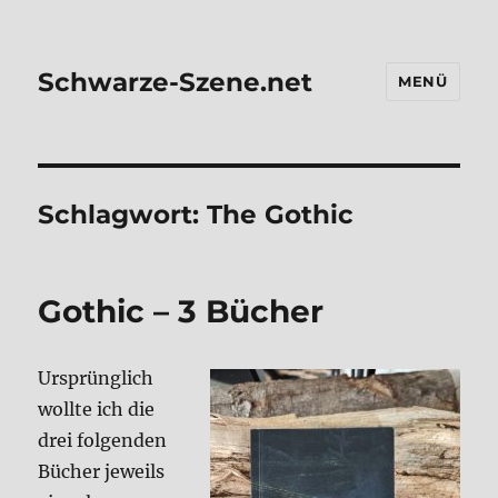
Schwarze-Szene.net
MENÜ
Schlagwort:
The Gothic
Gothic – 3 Bücher
Ursprüng­lich
woll­te ich die
drei fol­gen­den
Bücher jeweils