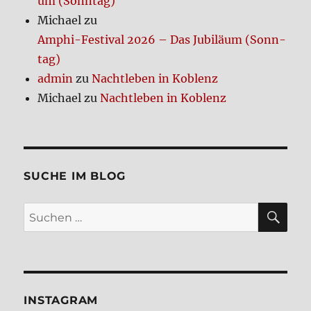
um (Sonn­tag)
Michael
zu
Amphi-Festi­val 2026 – Das Jubi­lä­um (Sonn­
tag)
admin
zu
Nacht­le­ben in Koblenz
Michael
zu
Nacht­le­ben in Koblenz
SUCHE IM BLOG
SU
Suchen
nach:
INSTA­GRAM