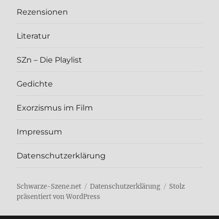
Rezen­sio­nen
Lite­ra­tur
SZn – Die Play­list
Gedich­te
Exor­zis­mus im Film
Impres­sum
Daten­schutz­er­klä­rung
Schwarze-Szene.net
Daten­schutz­er­klä­rung
Stolz
präsentiert von WordPress