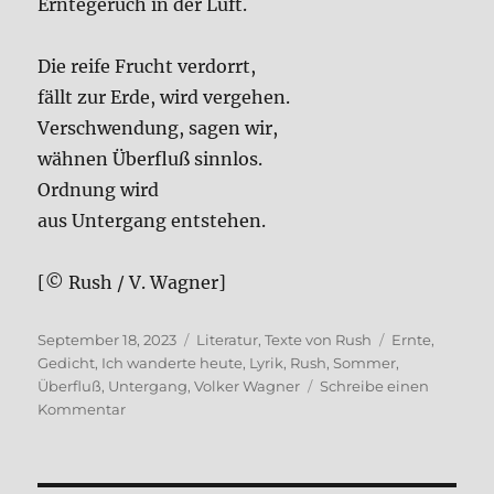
Ern­te­ge­ruch in der Luft.
Die rei­fe Frucht ver­dorrt,
fällt zur Erde, wird ver­ge­hen.
Ver­schwen­dung, sagen wir,
wäh­nen Über­fluß sinn­los.
Ord­nung wird
aus Unter­gang ent­ste­hen.
[© Rush / V. Wag­ner]
Veröffentlicht
Kategorien
Schlagwörter
September 18, 2023
Literatur
,
Texte von Rush
Ernte
,
am
Gedicht
,
Ich wanderte heute
,
Lyrik
,
Rush
,
Sommer
,
Überfluß
,
Untergang
,
Volker Wagner
Schreibe einen
zu
Kommentar
Ich
wan­
der­