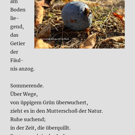
am
Boden
lie­
gend,
das
Getier
der
Fäul­
nis anzog.
Som­mer­en­de.
Über Wege,
von üppi­gem Grün über­wu­chert,
zieht es in den Mut­ter­schoß der Natur.
Ruhe suchend;
in der Zeit, die über­quillt.