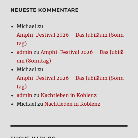
te
heu­
NEUE­STE KOM­MEN­TA­RE
te
Michael
zu
Amphi-Festi­val 2026 – Das Jubi­lä­um (Sonn­
tag)
admin
zu
Amphi-Festi­val 2026 – Das Jubi­lä­
um (Sonn­tag)
Michael
zu
Amphi-Festi­val 2026 – Das Jubi­lä­um (Sonn­
tag)
admin
zu
Nacht­le­ben in Koblenz
Michael
zu
Nacht­le­ben in Koblenz