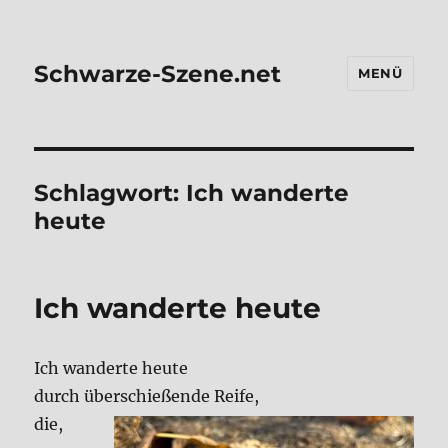
Schwarze-Szene.net
MENÜ
Schlagwort:
Ich wanderte
heute
Ich wan­der­te heu­te
Ich wan­der­te heu­te
durch über­schie­ßen­de Rei­fe,
die,