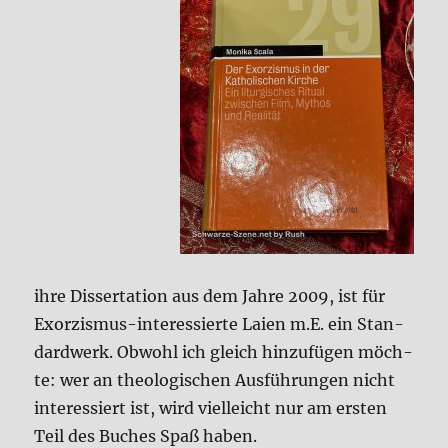
ihre Dis­ser­ta­ti­on aus dem Jah­re 2009, ist für
Exor­zis­mus-inter­es­sier­te Lai­en m.E. ein Stan­
dard­werk. Obwohl ich gleich hin­zu­fü­gen möch­
te: wer an theo­lo­gi­schen Aus­füh­run­gen nicht
inter­es­siert ist, wird viel­leicht nur am ersten
Teil des Buches Spaß haben.