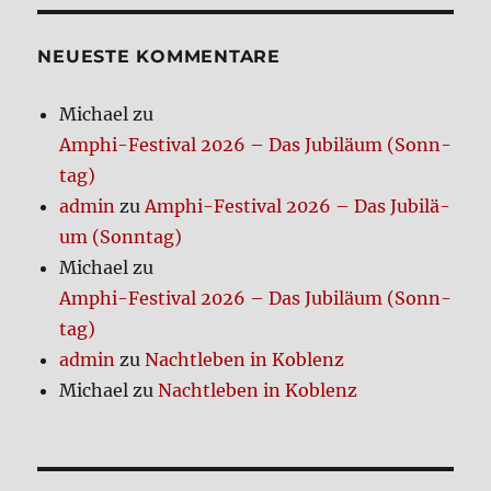
zis­
mus
in
NEUE­STE KOM­MEN­TA­RE
der
Katho­
Michael
zu
li­
Amphi-Festi­val 2026 – Das Jubi­lä­um (Sonn­
schen
Kir­
tag)
che
admin
zu
Amphi-Festi­val 2026 – Das Jubi­lä­
(Buch)
um (Sonn­tag)
Michael
zu
Amphi-Festi­val 2026 – Das Jubi­lä­um (Sonn­
tag)
admin
zu
Nacht­le­ben in Koblenz
Michael
zu
Nacht­le­ben in Koblenz