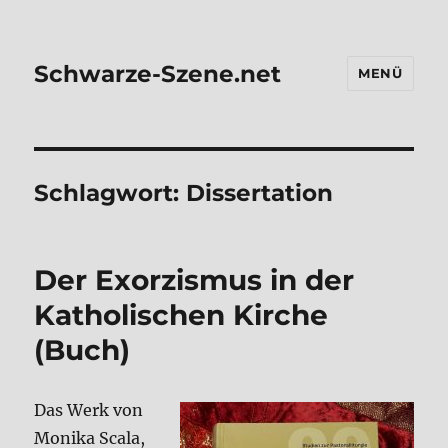
Schwarze-Szene.net
MENÜ
Schlagwort:
Dissertation
Der Exor­zis­mus in der
Katho­li­schen Kir­che
(Buch)
Das Werk von
Moni­ka Sca­la,