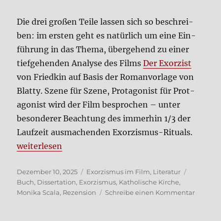
Die drei gro­ßen Tei­le las­sen sich so beschrei­
ben: im ersten geht es natür­lich um eine Ein­
füh­rung in das The­ma, über­ge­hend zu einer
tief­ge­hen­den Ana­ly­se des Films
Der Exor­zist
von Fried­kin auf Basis der Roman­vor­la­ge von
Blat­ty. Sze­ne für Sze­ne, Prot­ago­nist für Prot­
ago­nist wird der Film bespro­chen – unter
beson­de­rer Beach­tung des immer­hin 1/3 der
Lauf­zeit aus­ma­chen­den Exor­zis­mus-Ritu­als.
„Der Exor­zis­mus in der Katho­li­schen Kir­che (Buch)
wei­ter­le­sen
Veröffentlicht
Kategorien
Schlagwö
Dezember 10, 2025
Exorzismus im Film
,
Literatur
am
Buch
,
Dissertation
,
Exorzismus
,
Katholische Kirche
,
zu
Monika Scala
,
Rezension
Schreibe einen Kommentar
Der
Exor­