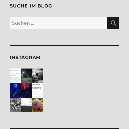
SUCHE IM BLOG
SU
Suchen
nach:
INSTA­GRAM