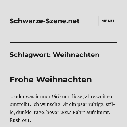
Schwarze-Szene.net
MENÜ
Schlagwort:
Weihnachten
Fro­he Weih­nach­ten
… oder was immer
Dich
um die­se Jah­res­zeit so
umtreibt. Ich wün­sche Dir ein paar ruhi­ge, stil­
le, dunk­le Tage, bevor 2024 Fahrt auf­nimmt.
Rush out.