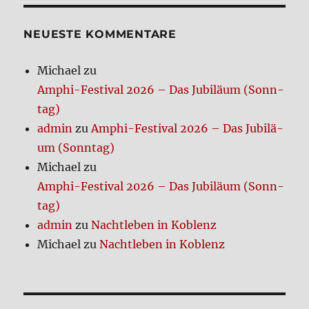
Weih­
nach­
ten
NEUE­STE KOM­MEN­TA­RE
Michael
zu
Amphi-Festi­val 2026 – Das Jubi­lä­um (Sonn­
tag)
admin
zu
Amphi-Festi­val 2026 – Das Jubi­lä­
um (Sonn­tag)
Michael
zu
Amphi-Festi­val 2026 – Das Jubi­lä­um (Sonn­
tag)
admin
zu
Nacht­le­ben in Koblenz
Michael
zu
Nacht­le­ben in Koblenz