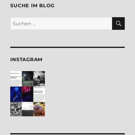
SUCHE IM BLOG
SU
Suchen
nach:
INSTA­GRAM