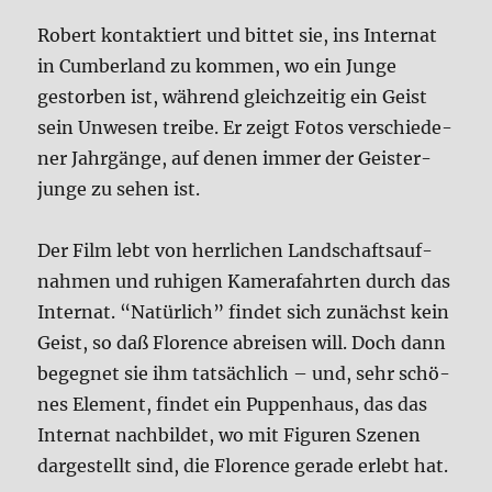
Robert kon­tak­tiert und bit­tet sie, ins Inter­nat
in Cum­ber­land zu kom­men, wo ein Jun­ge
gestor­ben ist, wäh­rend gleich­zei­tig ein Geist
sein Unwe­sen trei­be. Er zeigt Fotos ver­schie­de­
ner Jahr­gän­ge, auf denen immer der Gei­ster­
jun­ge zu sehen ist.
Der Film lebt von herr­li­chen Land­schafts­auf­
nah­men und ruhi­gen Kame­ra­fahr­ten durch das
Inter­nat. “Natür­lich” fin­det sich zunächst kein
Geist, so daß Flo­rence abrei­sen will. Doch dann
begeg­net sie ihm tat­säch­lich – und, sehr schö­
nes Ele­ment, fin­det ein Pup­pen­haus, das das
Inter­nat nach­bil­det, wo mit Figu­ren Sze­nen
dar­ge­stellt sind, die Flo­rence gera­de erlebt hat.