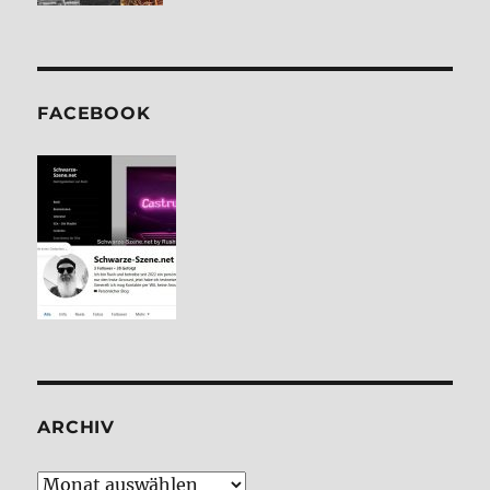
FACE­BOOK
ARCHIV
Archiv