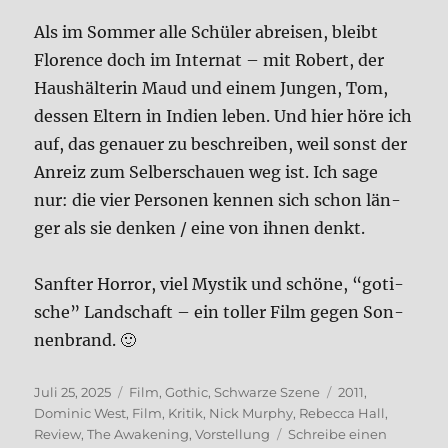
Als im Som­mer alle Schü­ler abrei­sen, bleibt
Flo­rence doch im Inter­nat – mit Robert, der
Haus­häl­te­rin Maud und einem Jun­gen, Tom,
des­sen Eltern in Indi­en leben. Und hier höre ich
auf, das genau­er zu beschrei­ben, weil sonst der
Anreiz zum Sel­ber­schau­en weg ist. Ich sage
nur: die vier Per­so­nen ken­nen sich schon län­
ger als sie den­ken / eine von ihnen denkt.
Sanf­ter Hor­ror, viel Mystik und schö­ne, “goti­
sche” Land­schaft – ein tol­ler Film gegen Son­
nen­brand. 🙂
Veröffentlicht
Kategorien
Schlagwörter
Juli 25, 2025
Film
,
Gothic
,
Schwarze Szene
2011
,
am
Dominic West
,
Film
,
Kritik
,
Nick Murphy
,
Rebecca Hall
,
Review
,
The Awakening
,
Vorstellung
Schreibe einen