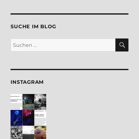
SUCHE IM BLOG
SU
Suchen
nach:
INSTA­GRAM