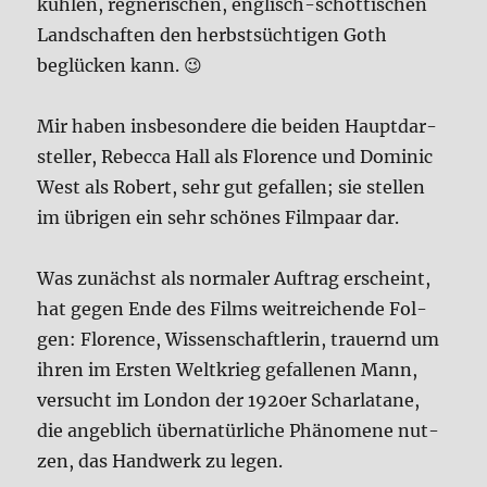
küh­len, reg­ne­ri­schen, eng­lisch-schot­ti­schen
Land­schaf­ten den herbst­süch­ti­gen Goth
beglücken kann. 😉
Mir haben ins­be­son­de­re die bei­den Haupt­dar­
stel­ler, Rebec­ca Hall als Flo­rence und Domi­nic
West als Robert, sehr gut gefal­len; sie stel­len
im übri­gen ein sehr schö­nes Film­paar dar.
Was zunächst als nor­ma­ler Auf­trag erscheint,
hat gegen Ende des Films weit­rei­chen­de Fol­
gen: Flo­rence, Wis­sen­schaft­le­rin, trau­ernd um
ihren im Ersten Welt­krieg gefal­le­nen Mann,
ver­sucht im Lon­don der 1920er Schar­la­ta­ne,
die angeb­lich über­na­tür­li­che Phä­no­me­ne nut­
zen, das Hand­werk zu legen.