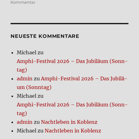
zu
Kommentar
The
Awa­
ke­
ning
(Film)
NEUE­STE KOM­MEN­TA­RE
Michael
zu
Amphi-Festi­val 2026 – Das Jubi­lä­um (Sonn­
tag)
admin
zu
Amphi-Festi­val 2026 – Das Jubi­lä­
um (Sonn­tag)
Michael
zu
Amphi-Festi­val 2026 – Das Jubi­lä­um (Sonn­
tag)
admin
zu
Nacht­le­ben in Koblenz
Michael
zu
Nacht­le­ben in Koblenz