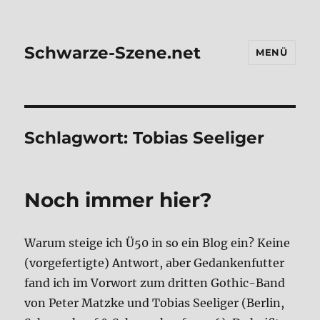
Schwarze-Szene.net
MENÜ
Schlagwort:
Tobias Seeliger
Noch immer hier?
War­um stei­ge ich Ü50 in so ein Blog ein? Kei­ne
(vor­ge­fer­tig­te) Ant­wort, aber Gedan­ken­fut­ter
fand ich im Vor­wort zum drit­ten Gothic-Band
von Peter Matz­ke und Tobi­as See­li­ger (Ber­lin,