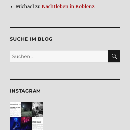
Michael
zu
Nacht­le­ben in Koblenz
SUCHE IM BLOG
SU
Suchen
nach:
INSTA­GRAM