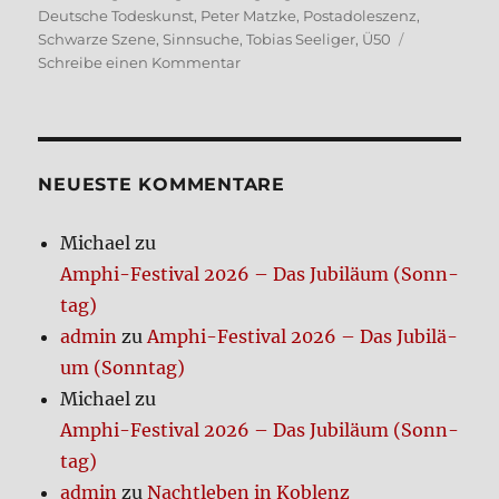
Deutsche Todeskunst
,
Peter Matzke
,
Postadoleszenz
,
Schwarze Szene
,
Sinnsuche
,
Tobias Seeliger
,
Ü50
zu
Schreibe einen Kommentar
Noch
immer
hier?
NEUE­STE KOM­MEN­TA­RE
Michael
zu
Amphi-Festi­val 2026 – Das Jubi­lä­um (Sonn­
tag)
admin
zu
Amphi-Festi­val 2026 – Das Jubi­lä­
um (Sonn­tag)
Michael
zu
Amphi-Festi­val 2026 – Das Jubi­lä­um (Sonn­
tag)
admin
zu
Nacht­le­ben in Koblenz