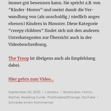
immer gut benen­nen kann. Sie spricht z.B. von
“Kin­der-Hor­ror” und meint damit die Ver­
wand­lung von (als unschul­dig / nied­lich ange­s
e­he­nen) Kin­dern in Mon­ster. Die­se Kate­go­rie
“cree­py child­ren” fin­det sich mit den ande­ren
Unter­ka­te­go­rien zur Über­sicht auch in der
Video­be­schrei­bung.
The Troop
ist übri­gens auch als Emp­feh­lung
dabei.
Hier gehts zum Video…
Veröffentlicht
Kategorien
Schlagwörter
September 20, 2023
Literatur
Booktuber
,
Horror
,
am
Rachel
,
Reading Guide
,
TheShadesofOrange
,
YouTube
zu
Schreibe einen Kommentar
Ulti­