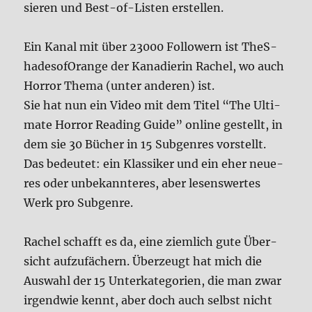
sie­ren und Best-of-Listen erstel­len.
Ein Kanal mit über 23000 Fol­lo­wern ist The­S­
ha­de­so­fOran­ge der Kana­die­rin Rachel, wo auch
Hor­ror The­ma (unter ande­ren) ist.
Sie hat nun ein Video mit dem Titel “The Ulti­
ma­te Hor­ror Rea­ding Gui­de” online gestellt, in
dem sie 30 Bücher in 15 Sub­gen­res vor­stellt.
Das bedeu­tet: ein Klas­si­ker und ein eher neue­
res oder unbe­kann­te­res, aber lesens­wer­tes
Werk pro Sub­gen­re.
Rachel schafft es da, eine ziem­lich gute Über­
sicht auf­zu­fä­chern. Über­zeugt hat mich die
Aus­wahl der 15 Unter­ka­te­go­rien, die man zwar
irgend­wie kennt, aber doch auch selbst nicht