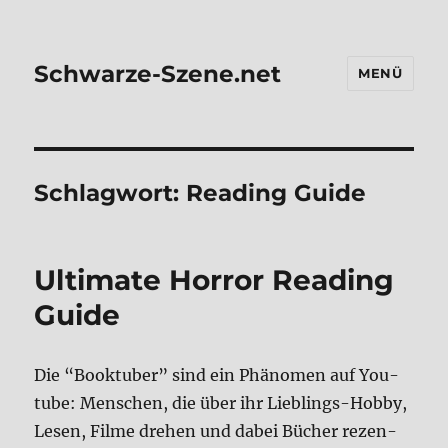
Schwarze-Szene.net
MENÜ
Schlagwort:
Reading Guide
Ulti­ma­te Hor­ror Rea­ding
Gui­de
Die “Book­tu­ber” sind ein Phä­no­men auf You­
tube: Men­schen, die über ihr Lieb­lings-Hob­by,
Lesen, Fil­me dre­hen und dabei Bücher rezen­