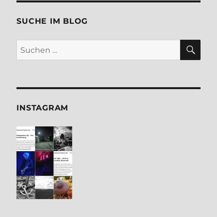
SUCHE IM BLOG
SU
Suchen
nach:
INSTA­GRAM