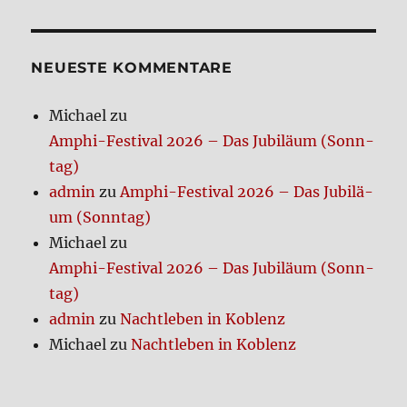
ma­
te
Hor­
ror
NEUE­STE KOM­MEN­TA­RE
Rea­
ding
Michael
zu
Gui­
Amphi-Festi­val 2026 – Das Jubi­lä­um (Sonn­
de
tag)
admin
zu
Amphi-Festi­val 2026 – Das Jubi­lä­
um (Sonn­tag)
Michael
zu
Amphi-Festi­val 2026 – Das Jubi­lä­um (Sonn­
tag)
admin
zu
Nacht­le­ben in Koblenz
Michael
zu
Nacht­le­ben in Koblenz