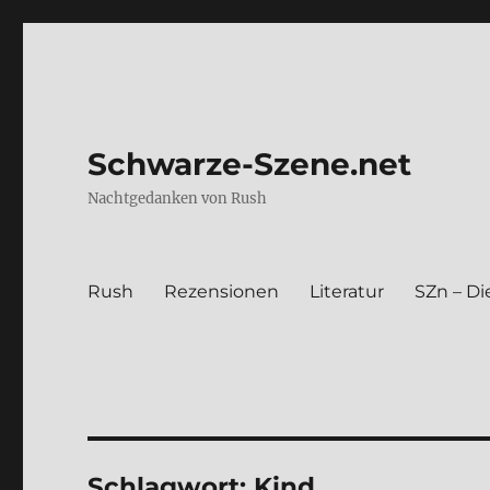
Schwarze-Szene.net
Nachtgedanken von Rush
Rush
Rezen­sio­nen
Lite­ra­tur
SZn – Die
Schlagwort:
Kind