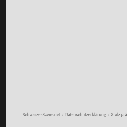
Schwarze-Szene.net
Daten­schutz­er­klä­rung
Stolz pr