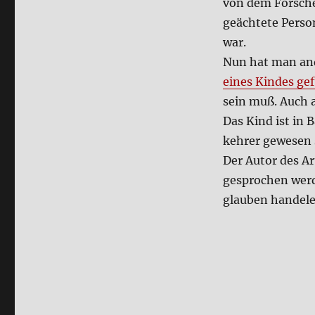
von dem For­scher
stat­
geäch­te­te Per­s
tun­
gen?
war.
Nun hat man and
eines Kin­des ge
sein muß. Auch an
Das Kind ist in B
keh­rer gewe­sen 
Der Autor des Art
gespro­chen wer­
glau­ben han­de­le