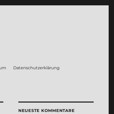
sum
Daten­schutz­er­klä­rung
NEUE­STE KOM­MEN­TA­RE