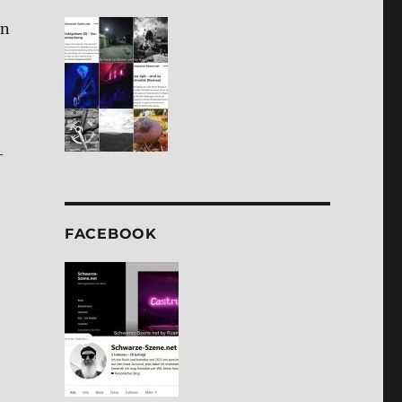
en
n
­
FACE­BOOK