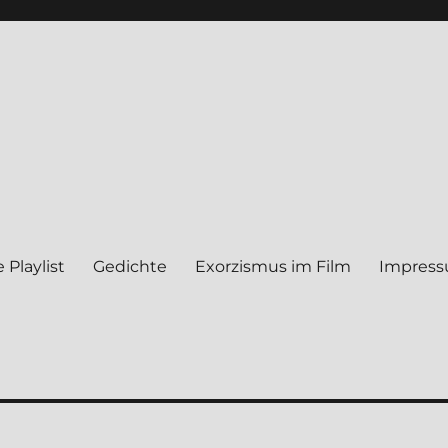
 Play­list
Gedich­te
Exor­zis­mus im Film
Impres­