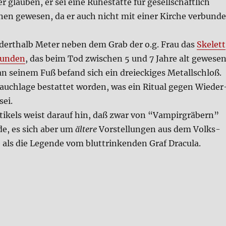
 glau­ben, er sei eine Ruhe­stät­te für gesell­schaft­lich
o­nen gewe­sen, da er auch nicht mit einer Kir­che ver­bun­d
ert­halb Meter neben dem Grab der o.g. Frau das
Ske­lett
fun­den
, das beim Tod zwi­schen 5 und 7 Jah­re alt gewe­se
 sei­nem Fuß befand sich ein drei­ecki­ges Metall­schloß.
auch­la­ge bestat­tet wor­den, was ein Ritu­al gegen Wie­der
sei.
i­kels weist dar­auf hin, daß zwar von “Vam­pir­grä­bern”
de, es sich aber um
älte­re
Vor­stel­lun­gen aus dem Volks­
 als die Legen­de vom blut­trin­ken­den Graf Dra­cu­la.