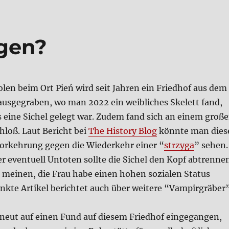
­gen?
olen beim Ort Pień wird seit Jah­ren ein Fried­hof aus dem
 aus­ge­gra­ben, wo man 2022 ein weib­li­ches Ske­lett fand,
s eine Sichel gelegt war. Zudem fand sich an einem gro­ß
chloß. Laut Bericht bei
The Histo­ry Blog
könn­te man die­s
or­keh­rung gegen die Wie­der­kehr einer “
strzy­ga
” sehen.
 even­tu­ell Unto­ten soll­te die Sichel den Kopf abtren­ne
n mei­nen, die Frau habe einen hohen sozia­len Sta­tus
nk­te Arti­kel berich­tet auch über wei­te­re “Vam­pir­grä­ber”
rneut auf einen Fund auf die­sem Fried­hof ein­ge­gan­gen,