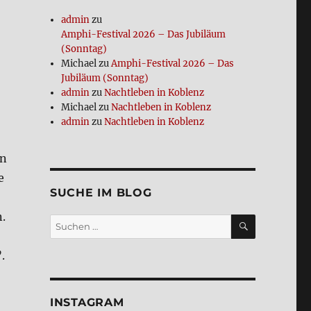
admin
zu
Amphi-Festi­val 2026 – Das Jubi­lä­um
(Sonn­tag)
Michael
zu
Amphi-Festi­val 2026 – Das
Jubi­lä­um (Sonn­tag)
admin
zu
Nacht­le­ben in Koblenz
Michael
zu
Nacht­le­ben in Koblenz
admin
zu
Nacht­le­ben in Koblenz
en
e
SUCHE IM BLOG
n.
SUCHEN
Suchen
nach:
.
INSTA­GRAM