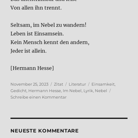
Von allen ihn trennt.
Selt­sam, im Nebel zu wan­dern!
Leben ist Ein­sam­sein.
Kein Mensch kennt den andern,
Jeder ist allein.
[Her­mann Hes­se]
Veröffentlicht
Format
Kategorien
Schlagwörter
November 25, 2023
Zitat
Literatur
Einsamkeit
,
am
Gedicht
,
Hermann Hesse
,
Im Nebel
,
Lyrik
,
Nebel
zu
Schreibe einen Kommentar
Im
Nebel
(H.
Hes­
se)
NEUE­STE KOM­MEN­TA­RE