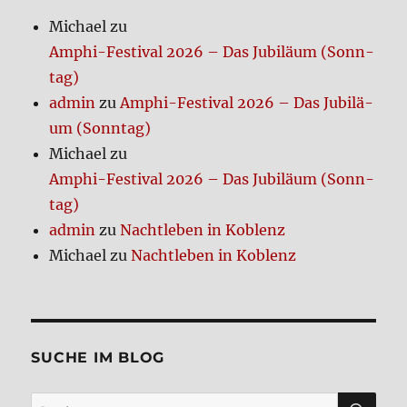
Michael
zu
Amphi-Festi­val 2026 – Das Jubi­lä­um (Sonn­
tag)
admin
zu
Amphi-Festi­val 2026 – Das Jubi­lä­
um (Sonn­tag)
Michael
zu
Amphi-Festi­val 2026 – Das Jubi­lä­um (Sonn­
tag)
admin
zu
Nacht­le­ben in Koblenz
Michael
zu
Nacht­le­ben in Koblenz
SUCHE IM BLOG
SU
Suchen