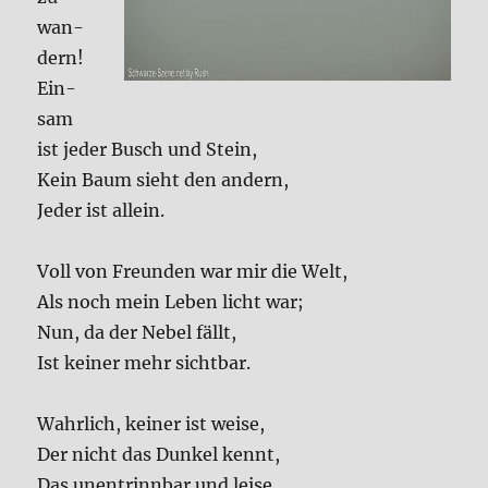
wan­
dern!
Ein­
sam
ist jeder Busch und Stein,
Kein Baum sieht den andern,
Jeder ist allein.
Voll von Freun­den war mir die Welt,
Als noch mein Leben licht war;
Nun, da der Nebel fällt,
Ist kei­ner mehr sicht­bar.
Wahr­lich, kei­ner ist wei­se,
Der nicht das Dun­kel kennt,
Das unent­rinn­bar und lei­se