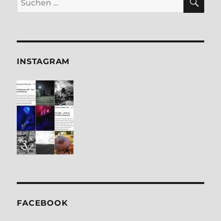
nach:
INSTA­GRAM
FACE­BOOK