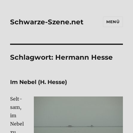
Schwarze-Szene.net
MENÜ
Schlagwort:
Hermann Hesse
Im Nebel (H. Hes­se)
Selt­
sam,
im
Nebel
zu