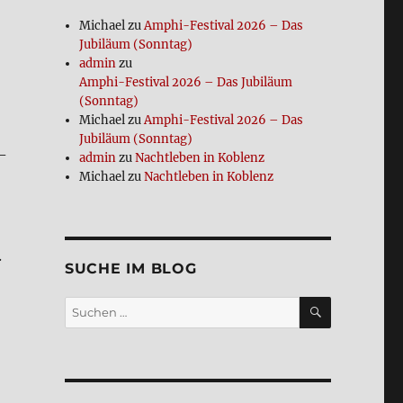
Michael
zu
Amphi-Festi­val 2026 – Das
Jubi­lä­um (Sonn­tag)
admin
zu
Amphi-Festi­val 2026 – Das Jubi­lä­um
(Sonn­tag)
Michael
zu
Amphi-Festi­val 2026 – Das
Jubi­lä­um (Sonn­tag)
­
admin
zu
Nacht­le­ben in Koblenz
Michael
zu
Nacht­le­ben in Koblenz
.
SUCHE IM BLOG
SUCHEN
Suchen
nach: