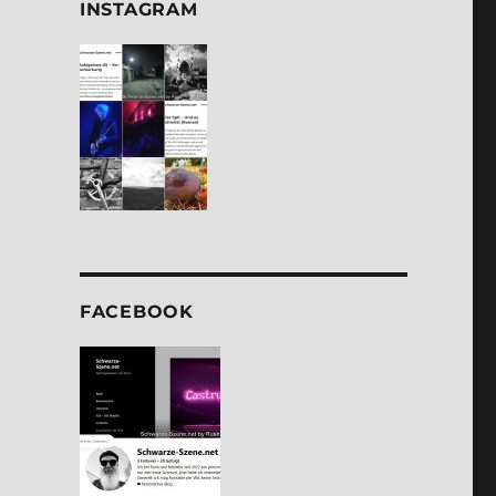
INSTA­GRAM
FACE­BOOK