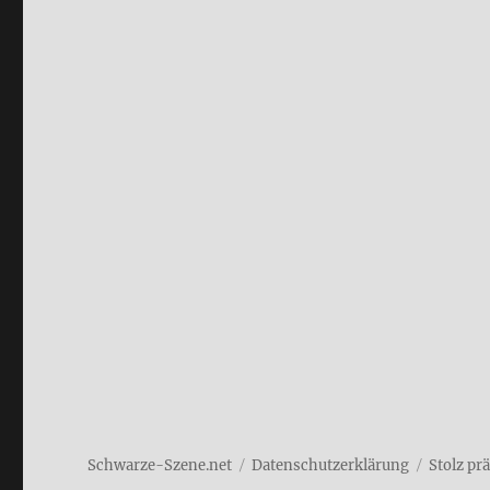
Schwarze-Szene.net
Daten­schutz­er­klä­rung
Stolz pr