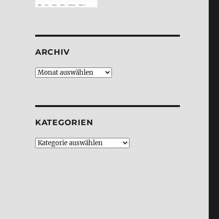
ARCHIV
Archiv
KATE­GO­RIEN
Kate­
go­
rien