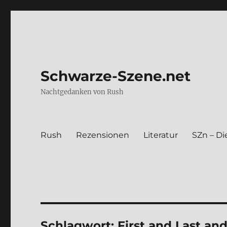
Schwarze-Szene.net
Nachtgedanken von Rush
Rush
Rezen­sio­nen
Lite­ra­tur
SZn – Die
Schlagwort:
First and Last an