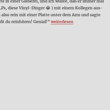
te­te in einer Gie­ße­rei, und ich wuß­te, daß er immer mal
(LPs, die­se Vinyl-Din­ger 😂 ) mit einem Kol­le­gen aus­
m also rein mit einer Plat­te unter dem Arm und sag­te
„First & Last & Always“
t du rein­hö­ren! Geni­al!”
wei­ter­le­sen