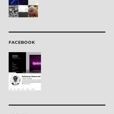
FACE­BOOK