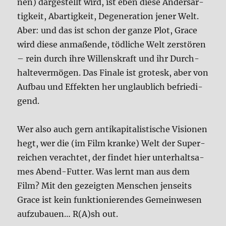
nen) dar­ge­stellt wird, ist eben die­se Anders­ar­
tig­keit, Abar­tig­keit, Dege­ne­ra­ti­on jener Welt.
Aber: und das ist schon der gan­ze Plot, Grace
wird die­se anma­ßen­de, töd­li­che Welt zer­stö­ren
– rein durch ihre Wil­lens­kraft und ihr Durch­
hal­te­ver­mö­gen. Das Fina­le ist gro­tesk, aber von
Auf­bau und Effek­ten her unglaub­lich befrie­di­
gend.
Wer also auch gern anti­ka­pi­ta­li­sti­sche Visio­nen
hegt, wer die (im Film kran­ke) Welt der Super­
rei­chen ver­ach­tet, der fin­det hier unter­halt­sa­
mes Abend-Fut­ter. Was lernt man aus dem
Film? Mit den gezeig­ten Men­schen jen­seits
Grace ist kein funk­tio­nie­ren­des Gemein­we­sen
auf­zu­bau­en… R(A)sh out.