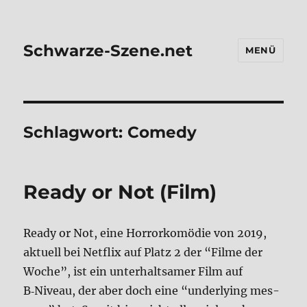
Schwarze-Szene.net
MENÜ
Schlagwort:
Comedy
Rea­dy or Not (Film)
Rea­dy or Not, eine Hor­ror­ko­mö­die von 2019,
aktu­ell bei Net­flix auf Platz 2 der “Fil­me der
Woche”, ist ein unter­halt­sa­mer Film auf
B‑Niveau, der aber doch eine “under­ly­ing mes­