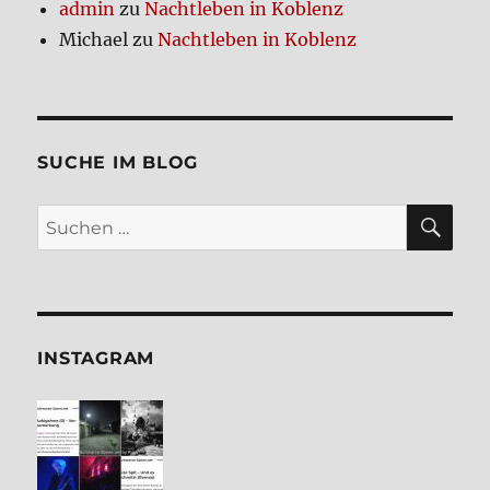
admin
zu
Nacht­le­ben in Koblenz
Michael
zu
Nacht­le­ben in Koblenz
SUCHE IM BLOG
SU
Suchen
nach:
INSTA­GRAM