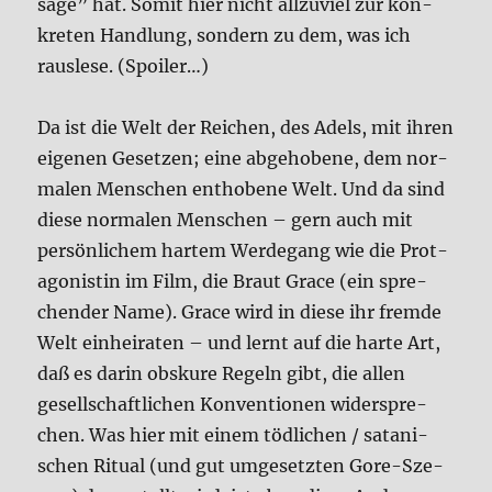
sa­ge” hat. Somit hier nicht all­zu­viel zur kon­
kre­ten Hand­lung, son­dern zu dem, was ich
raus­le­se. (Spoi­ler…)
Da ist die Welt der Rei­chen, des Adels, mit ihren
eige­nen Geset­zen; eine abge­ho­be­ne, dem nor­
ma­len Men­schen ent­ho­be­ne Welt. Und da sind
die­se nor­ma­len Men­schen – gern auch mit
per­sön­li­chem har­tem Wer­de­gang wie die Prot­
ago­ni­stin im Film, die Braut Grace (ein spre­
chen­der Name). Grace wird in die­se ihr frem­de
Welt ein­hei­ra­ten – und lernt auf die har­te Art,
daß es dar­in obsku­re Regeln gibt, die allen
gesell­schaft­li­chen Kon­ven­tio­nen wider­spre­
chen. Was hier mit einem töd­li­chen / sata­ni­
schen Ritu­al (und gut umge­setz­ten Gore-Sze­