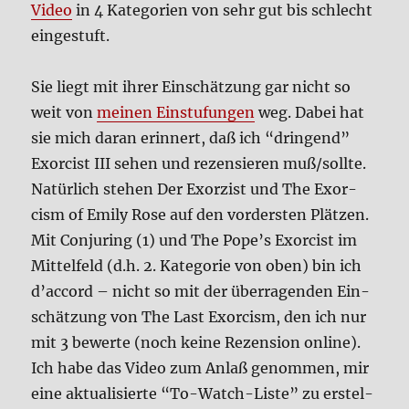
Video
in 4 Kate­go­rien von sehr gut bis schlecht
ein­ge­stuft.
Sie liegt mit ihrer Ein­schät­zung gar nicht so
weit von
mei­nen Ein­stu­fun­gen
weg. Dabei hat
sie mich dar­an erin­nert, daß ich “drin­gend”
Exor­cist III sehen und rezen­sie­ren muß/sollte.
Natür­lich ste­hen Der Exor­zist und The Exor­
cism of Emi­ly Rose auf den vor­der­sten Plät­zen.
Mit Con­ju­ring (1) und The Pope’s Exor­cist im
Mit­tel­feld (d.h. 2. Kate­go­rie von oben) bin ich
d’ac­cord – nicht so mit der über­ra­gen­den Ein­
schät­zung von The Last Exor­cism, den ich nur
mit 3 bewer­te (noch kei­ne Rezen­si­on online).
Ich habe das Video zum Anlaß genom­men, mir
eine aktua­li­sier­te “To-Watch-Liste” zu erstel­