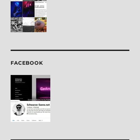
FACE­BOOK