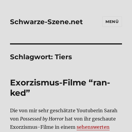
Schwarze-Szene.net
MENÜ
Schlagwort:
Tiers
Exor­zis­mus-Fil­me “ran­
ked”
Die von mir sehr geschätz­te You­tube­rin Sarah
von
Pos­s­es­sed by Hor­ror
hat von ihr geschau­te
Exor­zis­mus-Fil­me in einem
sehens­wer­ten