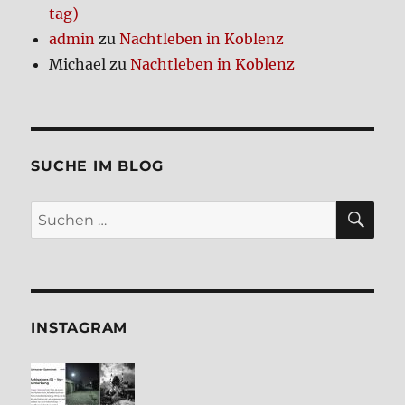
tag)
admin
zu
Nacht­le­ben in Koblenz
Michael
zu
Nacht­le­ben in Koblenz
SUCHE IM BLOG
SU
Suchen
nach:
INSTA­GRAM