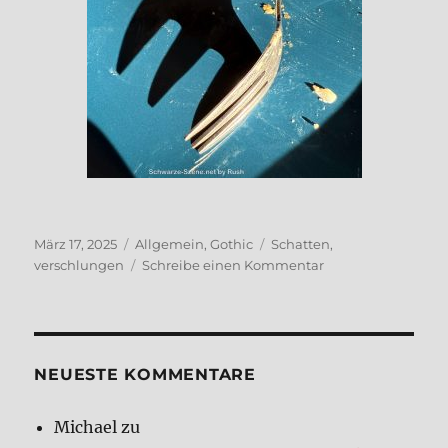
Veröffentlicht
Kategorien
Schlagwörter
März 17, 2025
Allgemein
,
Gothic
Schatten
,
am
zu
verschlungen
Schreibe einen Kommentar
Ver­
schlun­
gen
NEUE­STE KOM­MEN­TA­RE
Michael
zu