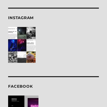
INSTA­GRAM
FACE­BOOK