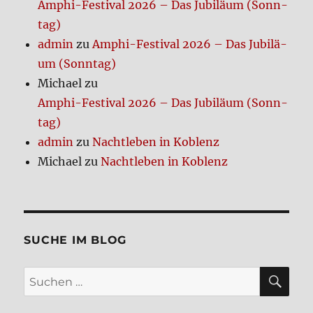
Amphi-Festi­val 2026 – Das Jubi­lä­um (Sonn­
tag)
admin
zu
Amphi-Festi­val 2026 – Das Jubi­lä­
um (Sonn­tag)
Michael
zu
Amphi-Festi­val 2026 – Das Jubi­lä­um (Sonn­
tag)
admin
zu
Nacht­le­ben in Koblenz
Michael
zu
Nacht­le­ben in Koblenz
SUCHE IM BLOG
SU
Suchen
nach: