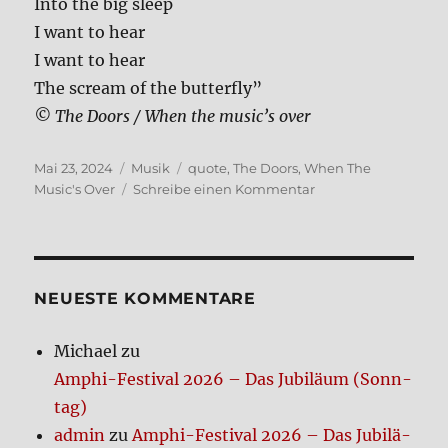
Into the big sleep
I want to hear
I want to hear
The scream of the but­ter­fly”
© The Doors / When the music’s over
Veröffentlicht
Kategorien
Schlagwörter
Mai 23, 2024
Musik
quote
,
The Doors
,
When The
am
zu
Music's Over
Schreibe einen Kommentar
When
the
music’s
over
NEUE­STE KOM­MEN­TA­RE
Michael
zu
Amphi-Festi­val 2026 – Das Jubi­lä­um (Sonn­
tag)
admin
zu
Amphi-Festi­val 2026 – Das Jubi­lä­