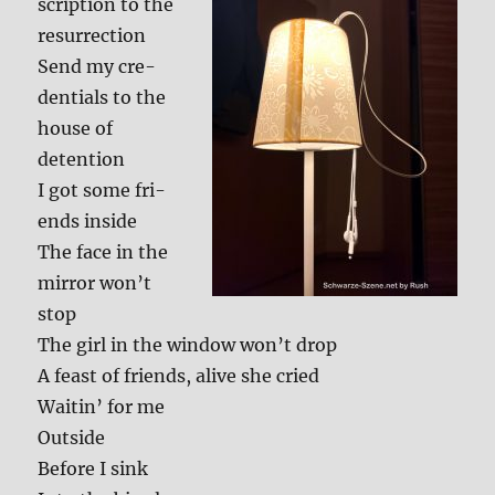
scrip­ti­on to the
resur­rec­tion
Send my cre­
den­ti­als to the
hou­se of
detenti­on
I got some fri­
ends insi­de
The face in the
mir­ror won’t
stop
The girl in the win­dow won’t drop
A feast of fri­ends, ali­ve she cried
Wai­tin’ for me
Out­side
Befo­re I sink