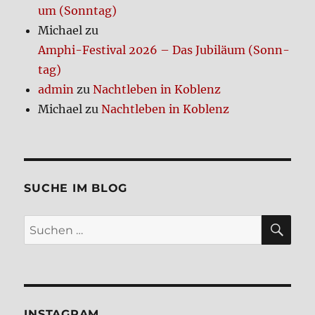
um (Sonn­tag)
Michael
zu
Amphi-Festi­val 2026 – Das Jubi­lä­um (Sonn­
tag)
admin
zu
Nacht­le­ben in Koblenz
Michael
zu
Nacht­le­ben in Koblenz
SUCHE IM BLOG
SU
Suchen
nach:
INSTA­GRAM