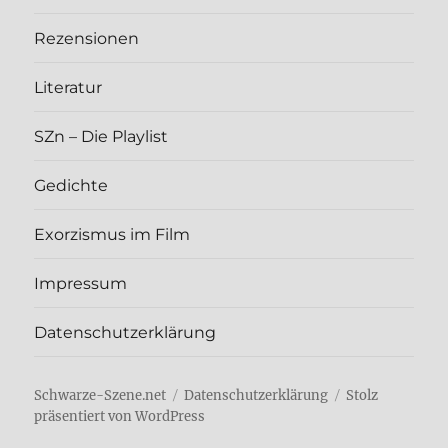
Rezen­sio­nen
Lite­ra­tur
SZn – Die Play­list
Gedich­te
Exor­zis­mus im Film
Impres­sum
Daten­schutz­er­klä­rung
Schwarze-Szene.net
Daten­schutz­er­klä­rung
Stolz
präsentiert von WordPress