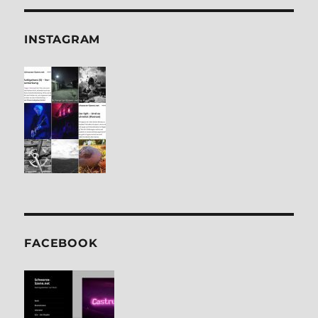
INSTA­GRAM
FACE­BOOK