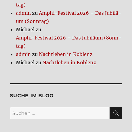
tag)
admin
zu
Amphi-Festi­val 2026 – Das Jubi­lä­
um (Sonn­tag)
Michael
zu
Amphi-Festi­val 2026 – Das Jubi­lä­um (Sonn­
tag)
admin
zu
Nacht­le­ben in Koblenz
Michael
zu
Nacht­le­ben in Koblenz
SUCHE IM BLOG
SU
Suchen
nach: