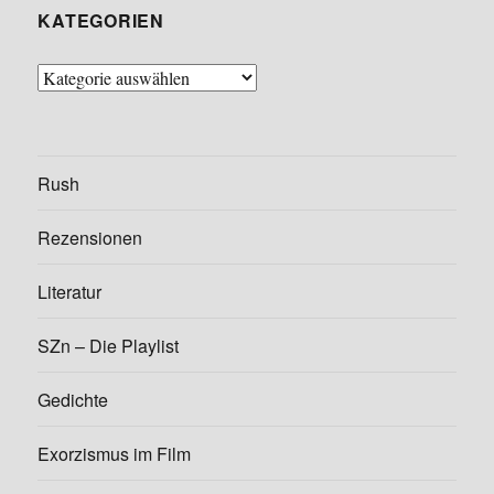
KATE­GO­RIEN
Kate­
go­
rien
Rush
Rezen­sio­nen
Lite­ra­tur
SZn – Die Play­list
Gedich­te
Exor­zis­mus im Film