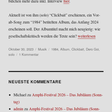
biß­chen mehr dazu inkl. Inter­view
hier
.
Aktu­ell ist von ihm (solo) “Click­bait” erschie­nen, ein Vor­
ab-Song zum “1984” beti­tel­ten Album, das Anfang 2024
erschei­nen soll. Der Album­ti­tel macht mich neu­gie­rig: wie
„Dero Goi – Click­bai
gesell­schafts­kri­tisch wer­den die Tex­te sein?
wei­ter­le­sen
Veröffentlicht
Kategorien
Schlagwörter
Oktober 30, 2023
Musik
1984
,
Album
,
Clickbait
,
Dero Goi
,
am
zu
solo
1 Kommentar
Dero
Goi
–
Click­
bait
NEUE­STE KOM­MEN­TA­RE
Michael
zu
Amphi-Festi­val 2026 – Das Jubi­lä­um (Sonn­
tag)
admin
zu
Amphi-Festi­val 2026 – Das Jubi­lä­um (Sonn­