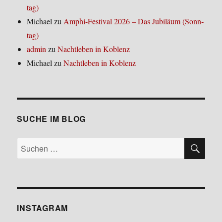
tag)
Michael
zu
Amphi-Festi­val 2026 – Das Jubi­lä­um (Sonn­
tag)
admin
zu
Nacht­le­ben in Koblenz
Michael
zu
Nacht­le­ben in Koblenz
SUCHE IM BLOG
SU
Suchen
nach:
INSTA­GRAM