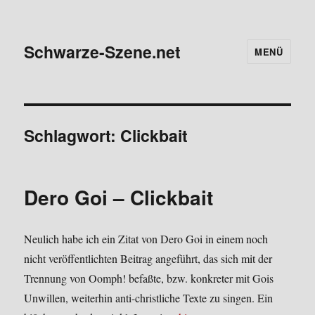
Schwarze-Szene.net
MENÜ
Schlagwort:
Clickbait
Dero Goi – Click­bait
Neu­lich habe ich ein Zitat von Dero Goi in einem noch
nicht ver­öf­fent­lich­ten Bei­trag ange­führt, das sich mit der
Tren­nung von Oomph! befaß­te, bzw. kon­kre­ter mit Gois
Unwil­len, wei­ter­hin anti-christ­li­che Tex­te zu sin­gen. Ein